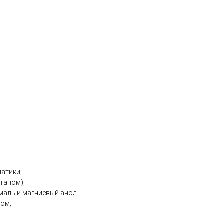
атики;
таном);
аль и магниевый анод;
том;